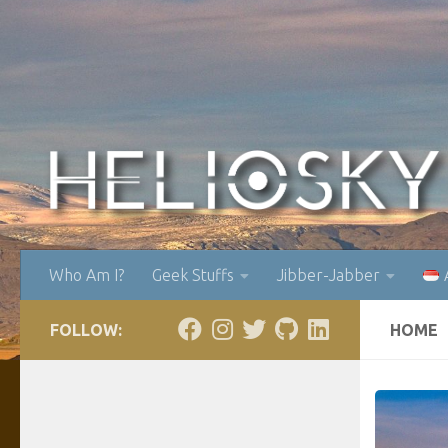
Skip to content
Who Am I?
Geek Stuffs
Jibber-Jabber
FOLLOW:
HOME